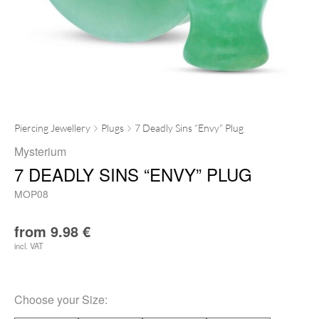
Piercing Jewellery
Plugs
7 Deadly Sins “Envy” Plug
Mysterium
7 DEADLY SINS “ENVY” PLUG
MOP08
from
9.98
€
incl. VAT
Choose your
Size
: