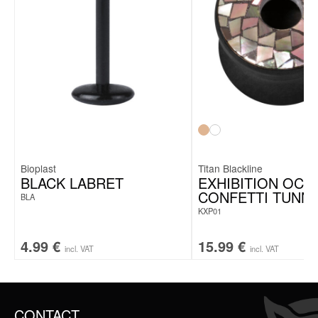
Bioplast
Titan Blackline
BLACK LABRET
EXHIBITION OCE
CONFETTI TUNN
BLA
KXP01
4.99
€
15.99
€
incl. VAT
incl. VAT
CONTACT