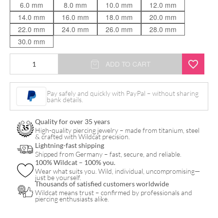
6.0 mm
8.0 mm
10.0 mm
12.0 mm
14.0 mm
16.0 mm
18.0 mm
20.0 mm
22.0 mm
24.0 mm
26.0 mm
28.0 mm
30.0 mm
7
ADD TO CART
Deadly
Sins
Pay safely and quickly with PayPal – without sharing
bank details.
"Envy"
Plug
Quality for over 35 years
quantity
High-quality piercing jewelry – made from titanium, steel
& crafted with Wildcat precision.
Lightning-fast shipping
Shipped from Germany – fast, secure, and reliable.
100% Wildcat – 100% you.
Wear what suits you. Wild, individual, uncompromising—
just be yourself.
Thousands of satisfied customers worldwide
Wildcat means trust – confirmed by professionals and
piercing enthusiasts alike.