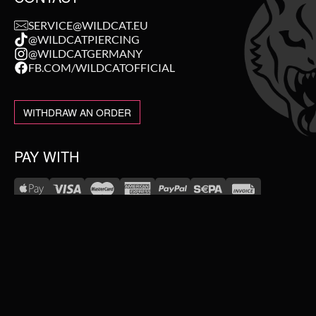
SERVICE@WILDCAT.EU
@WILDCATPIERCING
@WILDCATGERMANY
FB.COM/WILDCATOFFICIAL
WITHDRAW AN ORDER
PAY WITH
NEW IN
WE DELIVER WITH
SALE
TOPSELLER
#WEAREWILDCAT
PIERCING JEWELLERY